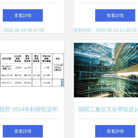
品智造新味來，明星工廠
美元布局中國，投資管
查看詳情
查看詳情
引領行業升級
級
26-06-19 08:47:05
更新時間：2026-06-19 11:45:02
視野 2014年利檀投資年
關閉工廠后又在華投資16
點——私募基金布局與穩
能稱霸世界，為何選擇
查看詳情
查看詳情