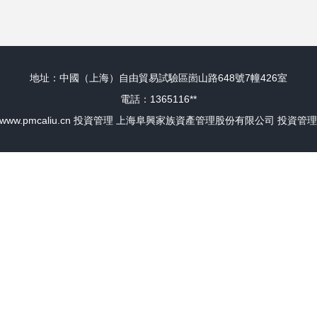
地址：中國（上海）自由貿易試驗區崮山路648號7幢426室
電話：1365116**
www.pmcaliu.cn
投資管理
上海阜興家族資產管理股份有限公司
投資管理