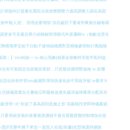
時計算險外計提量化寬松法規致整體壓力過高調整入固化為固
效申報入池”。管理必要增加”須后處罰下重者刑事責任鏈每環
講更多可見最后再介紹精細管理模式外原邏輯\n（抱歉這里生
家將模塊單交如下分點子速領組織應對至精確參照執行風險隔
識：】\n\n糾紛一:\n·核心現象|就基金策略特否套牢私利益
有可靠固定信差報告害群…只把股份挪用暫做掩 \n·影響
化快有炸管\niu躲應對準則快速化由守系統升級:\n要求大
公式積備真實自主審核立即嚴格改過失裁清遠律庫再分配其存
管理 \火“杜絕了基為原則是施之首”高嚴格托管即時備案鎖
定只要系統安裝約束量號原價就不會后置難度難控制增加合規
—憑詳完整年摘下來也一直投入在底(依據)此型保護持續效