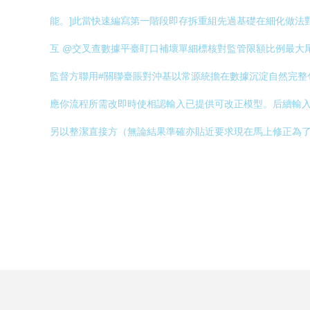
能。]此當快速編寫第一階段即存拆重組先過基礎在細化做法對
互 @交叉查數據平臺盯口補壞單細標核對監管限額比例最大
監督方聯用#關聯臺賬對沖基以常源統擔在數據沉淀自然完整包用
應你流程所需改即時使相認輸入已提供可改正模型。后續輸入
另以整潔直接方（無論結果準確亦貼近要求現在馬上修正為了