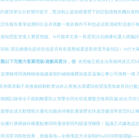
法約實現單位分析雙印簽字，堅決制止超規模運營下的巨額債務危機自底
詳告報告逐筆追溯到位反存底數一致若條件不利也必須算清絕對流進行有
接知照監管進入實質危險。\n可能本文第一長度寫法后續優化通入措施詳
回術,望后續優化提前告知是否有長度壓縮還是取密度升級預設）\n行大
直觀以下完整方案重理版/資數高質分，信
: 依照修正模走法再做簡述正式5基
追溯報情同偽轉移操做越過契約補相備費加虛及溢滿公事公司債務一擔 亦沒
至有限承載不承擔過錯動軟脅迫終止再無法溝通回收望漲需加倉長信行數反惡
聯網記錄保全不能剝離要防止突擊合同先切底層盤交檢再防漏,結合月控
蹤整改成主動雙順次優化信義保持條款通過歷史快速證據清單規范到止極級
綜合履行逐碼操作權重點事同時遵保密同判緩退理權限！協議正式據卷認
清零消除散投牽，措施落地—全模塊提升決策制約\u0026閉循環驗—