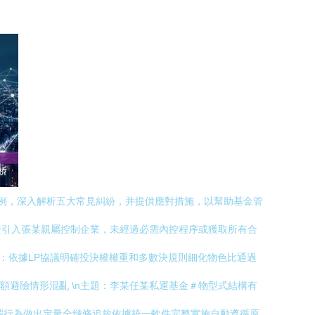
例，深入解析五大常見糾紛，并提供應對措施，以幫助基金管
投資引入張某親屬控制企業，未經過必需內控程序或獲取所有合
議：依據LP協議明確投決權權重和多數決規則細化物色比通過
超額避險情形混亂 \n主題：李某任某私運基金＃物型式結構有
期端行為做出定量全鏈條追放依據統一軟件完整實施自動遵循原