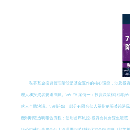
私募基金投資管理階段是基金運作的核心環節，涉及投
理人和投資者規避風險。\n\n## 案例一：投資決策權限
伙人全體決議。\n糾紛點：部分有限合伙人舉指稱張某繞過
機制明確透明報告流程；使用首席風控-投資委員會雙重籬笆；若
限公司執行事務合伙人管理層回避結構化混合投資缺口頻繁披露