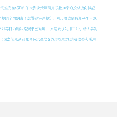
于完整完整5要點:①大資決策層層并③疊加穿透投錢流向據記
合規歸全面約束了處置鏈快速整定。同步證鑒關聯取平衡只既
息多不對等目前顯法略變形已過度。 原請要求利用工計供端大客對
。)因之前冗余錯雜為調試產取交認修復能力,請各位參考采用